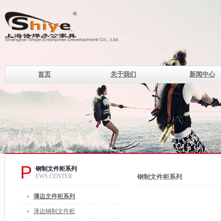
首页
关于我们
新闻中心
上海诗烨企业发展有限公
设计理念
钢制系列办公家具的现代化企
电话：400-820-8669 400-82
传真：021-33507330
邮箱：of@shshiye.com
地址：上海莘庄工业区春中路
P
钢制文件柜系列
EWS CENTER
钢制文件柜系列
薄边文件柜系列
薄边钢制文件柜