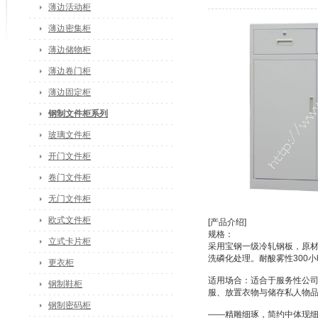
薄边活动柜
薄边密集柜
薄边储物柜
薄边卷门柜
薄边固定柜
钢制文件柜系列
玻璃文件柜
开门文件柜
卷门文件柜
无门文件柜
欧式文件柜
[产品介绍]
规格：
立式卡片柜
采用宝钢一级冷轧钢板，原材
洗磷化处理。耐酸雾性300
更衣柜
适用场合：适合于服务性公
钢制鞋柜
服、放置衣物与储存私人物
钢制密码柜
——精雕细琢，简约中体现