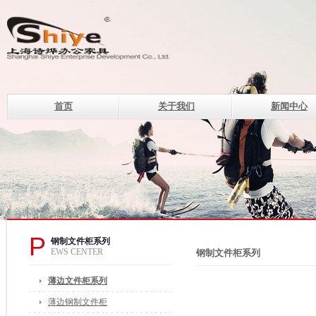
首页
关于我们
新闻中心
上海诗烨企业发展有限公
设计理念
钢制系列办公家具的现代化企
电话：400-820-8669 400-82
传真：021-33507330
邮箱：of@shshiye.com
地址：上海莘庄工业区春中路
P
钢制文件柜系列
EWS CENTER
钢制文件柜系列
薄边文件柜系列
薄边钢制文件柜