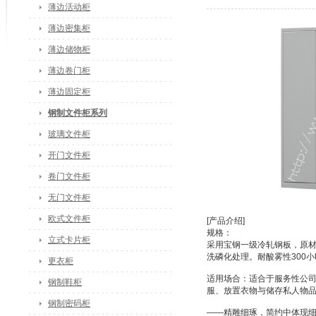
薄边活动柜
薄边密集柜
薄边储物柜
薄边卷门柜
薄边固定柜
钢制文件柜系列
玻璃文件柜
开门文件柜
卷门文件柜
无门文件柜
欧式文件柜
[产品介绍]
规格：
立式卡片柜
采用宝钢一级冷轧钢板，原材
洗磷化处理。耐酸雾性300
更衣柜
适用场合：适合于服务性公
钢制鞋柜
服、放置衣物与储存私人物
钢制密码柜
——精雕细琢，简约中体现