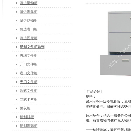
薄边活动柜
薄边密集柜
薄边储物柜
薄边卷门柜
薄边固定柜
钢制文件柜系列
玻璃文件柜
开门文件柜
卷门文件柜
无门文件柜
欧式文件柜
[产品介绍]
规格：
立式卡片柜
采用宝钢一级冷轧钢板，原材
洗磷化处理。耐酸雾性300
更衣柜
适用场合：适合于服务性公
钢制鞋柜
服、放置衣物与储存私人物
钢制密码柜
——精雕细琢，简约中体现