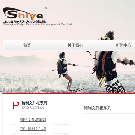
首页
关于我们
新闻中心
上海诗烨企业发展有限公
设计理念
钢制系列办公家具的现代化企
电话：400-820-8669 400-82
传真：021-33507330
邮箱：of@shshiye.com
地址：上海莘庄工业区春中路
P
钢制文件柜系列
EWS CENTER
钢制文件柜系列
薄边文件柜系列
薄边钢制文件柜