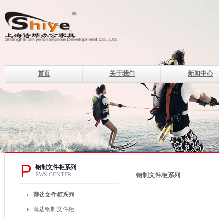
首页
关于我们
新闻中心
上海诗烨企业发展有限公
设计理念
钢制系列办公家具的现代化企
电话：400-820-8669 400-82
传真：021-33507330
邮箱：of@shshiye.com
地址：上海莘庄工业区春中路
P
钢制文件柜系列
EWS CENTER
钢制文件柜系列
薄边文件柜系列
薄边钢制文件柜