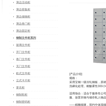
薄边活动柜
薄边密集柜
薄边储物柜
薄边卷门柜
薄边固定柜
钢制文件柜系列
玻璃文件柜
开门文件柜
卷门文件柜
无门文件柜
欧式文件柜
[产品介绍]
规格：
立式卡片柜
采用宝钢一级冷轧钢板，原材
洗磷化处理。耐酸雾性300
更衣柜
适用场合：适合于服务性公
钢制鞋柜
服、放置衣物与储存私人物
钢制密码柜
——精雕细琢，简约中体现