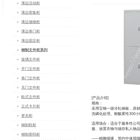
薄边活动柜
薄边密集柜
薄边储物柜
薄边卷门柜
薄边固定柜
钢制文件柜系列
玻璃文件柜
开门文件柜
卷门文件柜
无门文件柜
欧式文件柜
[产品介绍]
规格：
立式卡片柜
采用宝钢一级冷轧钢板，原材
洗磷化处理。耐酸雾性300
更衣柜
适用场合：适合于服务性公
钢制鞋柜
服、放置衣物与储存私人物
钢制密码柜
——精雕细琢，简约中体现