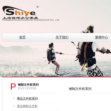
首页
关于我们
新闻中心
上海诗烨企业发展有限公
设计理念
钢制系列办公家具的现代化企
电话：400-820-8669 400-82
传真：021-33507330
邮箱：of@shshiye.com
地址：上海莘庄工业区春中路
P
钢制文件柜系列
EWS CENTER
钢制文件柜系列
薄边文件柜系列
薄边钢制文件柜