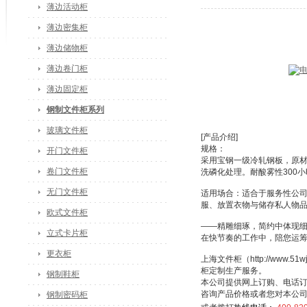
薄边活动柜
薄边密集柜
薄边储物柜
薄边卷门柜
薄边固定柜
钢制文件柜系列
玻璃文件柜
[产品介绍]
规格：
开门文件柜
采用宝钢一级冷轧钢板，原材
卷门文件柜
洗磷化处理。耐酸雾性300
无门文件柜
适用场合：适合于服务性公
服、放置衣物与储存私人物
欧式文件柜
——精雕细琢，简约中体现
立式卡片柜
在快节奏的工作中，陪您运
更衣柜
上海文件柜（http://ww
柜定制生产服务。
钢制鞋柜
本公司提供网上订购、电话
咨询产品价格或者您对本公
钢制密码柜