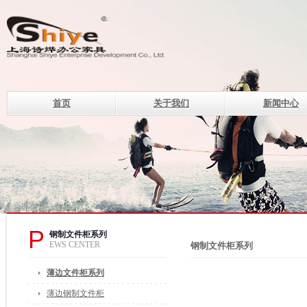
首页
关于我们
新闻中心
上海诗烨企业发展有限公
设计理念
钢制系列办公家具的现代化企
电话：400-820-8669 400-82
传真：021-33507330
邮箱：of@shshiye.com
地址：上海莘庄工业区春中路
P
钢制文件柜系列
EWS CENTER
钢制文件柜系列
薄边文件柜系列
薄边钢制文件柜