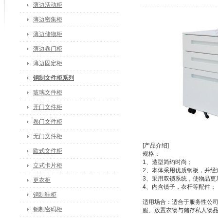
薄边活动柜
薄边密集柜
薄边储物柜
薄边卷门柜
薄边固定柜
钢制文件柜系列
玻璃文件柜
开门文件柜
卷门文件柜
无门文件柜
[产品介绍]
欧式文件柜
规格：
1、造型简约时尚；
立式卡片柜
2、本体采用优质钢板，并经
3、采用双锁系统，使物品更
更衣柜
4、内含镜子，衣杆等配件；
钢制鞋柜
适用场合：适合于服务性公
钢制密码柜
服、放置衣物与储存私人物