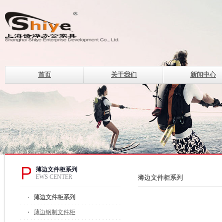
首页
关于我们
新闻中心
上海诗烨企业发展有限公
设计理念
钢制系列办公家具的现代化企
电话：400-820-8669 400-82
传真：021-33507330
邮箱：of@shshiye.com
地址：上海莘庄工业区春中路
P
薄边文件柜系列
EWS CENTER
薄边文件柜系列
薄边文件柜系列
薄边钢制文件柜