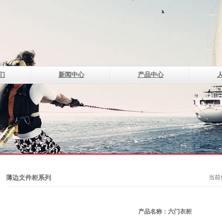
们
新闻中心
产品中心
上海诗烨企业发展有限公司是专业生产及经营
钢制系列办公家具的现代化企业。...
[查看全部]
电话：400-820-8669 400-820-5669
传真：021-33507330
邮箱：of@shshiye.com
地址：上海莘庄工业区春中路308号
薄边文件柜系列
当前
产品名称：六门衣柜