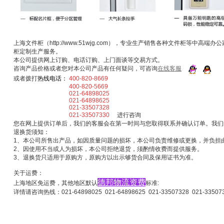
上海文件柜（http://www.51wjg.com），专业生产销售各种文件柜等中高
柜定制生产服务。
本公司提供网上订购、电话订购、上门面谈等交易方式。
咨询产品价格或者您对本公司产品有任何疑问，可咨询
在线客服
或者拨打
热线电话：
400-820-8669
400-820-5669
021-64898025
021-64898625
021-33507328
021-33507330
进行咨询
您在网上提供订单后，我们的客服会在第一时间与您取得联系并确认订单。我们
退换货须知：
1、本公司所售出产品，如因质量问题的损坏，本公司负责维修或更换，并负担
2、因使用不当或人为损坏，本公司拒绝退货，须酌情收费而提供服务。
3、退换货只适用于原购方，原购方以出示够货合同及保用证书为准。
关于运费：
德邦物流资费
上海地区免运费，其他地区默认
标准:
详情请咨询热线：021-64898025 021-64898625 021-33507328 021-33507